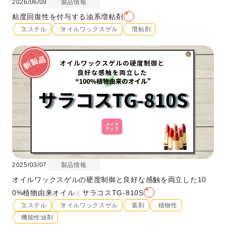
2026/06/09
製品情報
粘度回復性を付与する油系増粘剤
エステル
オイルワックスゲル
増粘剤
2025/03/07
製品情報
オイルワックスゲルの硬度制御と良好な感触を両立した10
0%植物由来オイル：サラコスTG-810S
エステル
オイルワックスゲル
基剤
植物性
機能性油剤