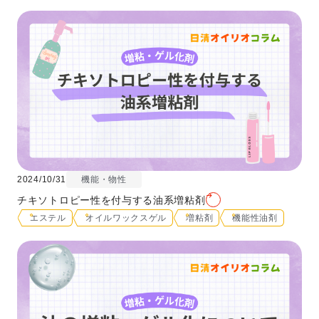
2024/10/31
機能・物性
チキソトロピー性を付与する油系増粘剤
エステル
オイルワックスゲル
増粘剤
機能性油剤