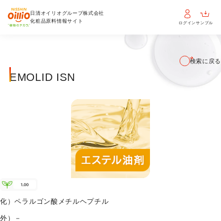
日清オイリオグループ株式会社
化粧品原料情報サイト
ログイン
サンプル
検索に戻る
EMOLID ISN
化）
ペラルゴン酸メチルヘプチル
外）
－